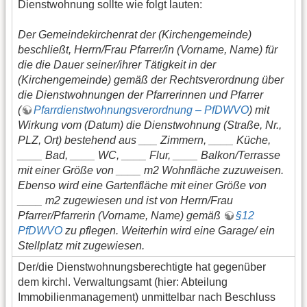
Dienstwohnung sollte wie folgt lauten:
Der Gemeindekirchenrat der (Kirchengemeinde)
beschließt, Herrn/Frau Pfarrer/in (Vorname, Name) für
die die Dauer seiner/ihrer Tätigkeit in der
(Kirchengemeinde) gemäß der Rechtsverordnung über
die Dienstwohnungen der Pfarrerinnen und Pfarrer
(
Pfarrdienstwohnungsverordnung – PfDWVO
) mit
Wirkung vom (Datum) die Dienstwohnung (Straße, Nr.,
PLZ, Ort) bestehend aus ___ Zimmern, ____ Küche,
____ Bad, ____ WC, ____ Flur, ____ Balkon/Terrasse
mit einer Größe von ____ m2 Wohnfläche zuzuweisen.
Ebenso wird eine Gartenfläche mit einer Größe von
____ m2 zugewiesen und ist von Herrn/Frau
Pfarrer/Pfarrerin (Vorname, Name) gemäß
§12
PfDWVO
zu pflegen. Weiterhin wird eine Garage/ ein
Stellplatz mit zugewiesen.
Der/die Dienstwohnungsberechtigte hat gegenüber
dem kirchl. Verwaltungsamt (hier: Abteilung
Immobilienmanagement) unmittelbar nach Beschluss