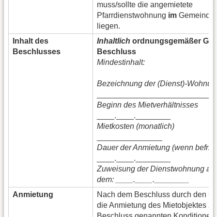
muss/sollte die angemietete
Pfarrdienstwohnung
im
Gemeindeg
liegen.
Inhalt des
Inhaltlich
ordnungsgemäßer GK
Beschlusses
Beschluss
Mindestinhalt:
Bezeichnung der (Dienst)-Wohnun
___________________________
Beginn des Mietverhältnisses
____.____.________
Mietkosten (monatlich)
_______________
Dauer der Anmietung (wenn befrist
____.____.________
Zuweisung der Dienstwohnung ab
dem: ____.____.________
Anmietung
Nach dem Beschluss durch den GKR
die Anmietung des Mietobjektes zu
Beschluss genannten Konditionen.