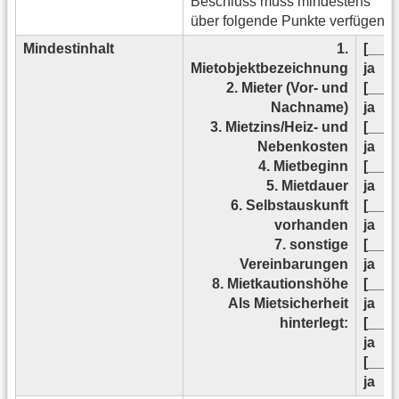
Beschluss muss mindestens
über folgende Punkte verfügen:
Mindestinhalt
1.
[__]
Mietobjektbezeichnung
ja
2. Mieter (Vor- und
[__]
Nachname)
ja
3. Mietzins/Heiz- und
[__]
Nebenkosten
ja
4. Mietbeginn
[__]
5. Mietdauer
ja
6. Selbstauskunft
[__]
vorhanden
ja
7. sonstige
[__]
Vereinbarungen
ja
8. Mietkautionshöhe
[__]
Als Mietsicherheit
ja
hinterlegt:
[__]
ja
[__]
ja