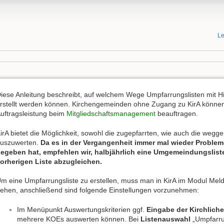
Le
iese Anleitung beschreibt, auf welchem Wege Umpfarrungslisten mit Hil
rstellt werden können. Kirchengemeinden ohne Zugang zu KirA könne
uftragsleistung beim
Mitgliedschaftsmanagement
beauftragen.
irA bietet die Möglichkeit, sowohl die zugepfarrten, wie auch die weg
uszuwerten.
Da es in der Vergangenheit immer mal wieder Probl
egeben hat, empfehlen wir, halbjährlich eine Umgemeindungsliste 
orherigen Liste abzugleichen.
m eine Umpfarrungsliste zu erstellen, muss man in KirA im Modul Me
ehen, anschließend sind folgende Einstellungen vorzunehmen:
Im Menüpunkt Auswertungskriterien ggf.
Eingabe der Kirchlich
mehrere KOEs auswerten können. Bei
Listenauswahl
„Umpfarrun