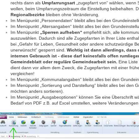
rechts dann als
Umpfarrungsart
„zugepfarrt von“ wählen, wenn 
wollen, beim Umpfarrungszeitraum die Einstellung beibehalten. 
Regionalbezirke
bleiben ohne Veränderung.
Im Menüpunkt „Personendaten“ bleibt alles bei den Grundeinstel
Im Menüpunkt „Altersangaben“ bleibt alles bei den Grundeinstell
Im Menüpunkt
„Sperren aufheben“
empfiehlt sich, alle kommuna
auszuwählen. Dadurch sind alle Zugepfarrten in Ihrer Liste entha
bei „Gefahr für Leben, Gesundheit oder andere schutzwürdige B
unerwünscht“ gesperrt sind.
Wichtig ist dann allerdings, dass 
internen Gebrauch ist - diese darf keinesfalls offen rumliege
Gemeindeblatt oder reguläre Gemeindearbeit sein.
Eine Liste
dient dann vor allem dem Zweck, die Zugepfarrten mit einer frühe
vergleichen!
Im Menüpunkt „Kommunalangaben“ bleibt alles bei den Grundein
Im Menüpunkt „Sortierung und Darstellung“ bleibt alles bei den 
möchten anders sortieren).
Im Menüpunkt „Ausgabeoptionen“ können Sie eine Überschrift w
Bedarf von PDF z.B. auf Excel umstellen, weitere Veränderungen s