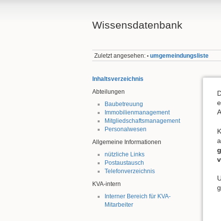
Wissensdatenbank
Zuletzt angesehen:
umgemeindungsliste
•
Inhaltsverzeichnis
Abteilungen
D
e
Baubetreuung
A
Immobilienmanagement
Mitgliedschaftsmanagement
Personalwesen
K
a
Allgemeine Informationen
g
nützliche Links
v
Postaustausch
Telefonverzeichnis
U
KVA-intern
g
Interner Bereich für KVA-
Mitarbeiter