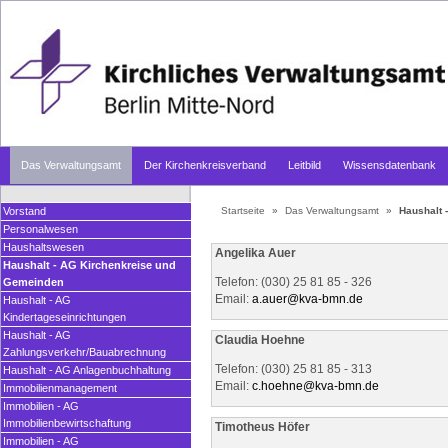
Das Verwaltungsamt
Der Kirchenkreisverband
Leitbild
Wissensdatenbank
Vorstand
Startseite
»
Das Verwaltungsamt
»
Haushalt 
Personalwesen
Haushaltswesen
Angelika Auer
Haushalt - AG Kirchenkreise und
Telefon: (030) 25 81 85 - 326
Gemeinden
Email:
a.auer@
kva-bmn.de
Haushalt - AG
Kindertageseinrichtungen
Haushalt - AG
Claudia Hoehne
Zahlungsverkehr/Bauabrechnung
Telefon: (030) 25 81 85 - 313
Haushalt - AG Anlagenbuchhaltung
Email:
c.hoehne@
kva-bmn.de
Immobilienmanagement
Immobilien - AG
Immobilienbewirtschaftung
Timotheus Höfer
Immobilien - AG