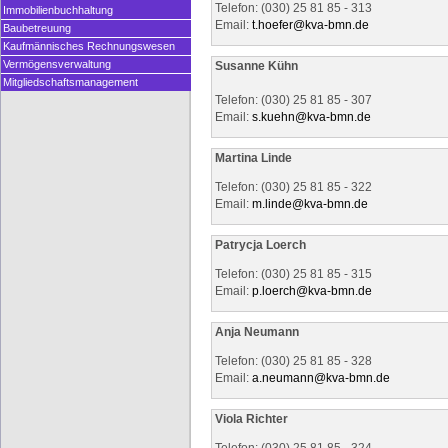
Telefon: (030) 25 81 85 - 313
Immobilienbuchhaltung
Email:
t.hoefer@
kva-bmn.de
Baubetreuung
Kaufmännisches Rechnungswesen
Vermögensverwaltung
Susanne Kühn
Mitgliedschaftsmanagement
Telefon: (030) 25 81 85 - 307
Email:
s.kuehn@
kva-bmn.de
Martina Linde
Telefon: (030) 25 81 85 - 322
Email:
m.linde@
kva-bmn.de
Patrycja Loerch
Telefon: (030) 25 81 85 - 315
Email:
p.loerch@
kva-bmn.de
Anja Neumann
Telefon: (030) 25 81 85 - 328
Email:
a.neumann@
kva-bmn.de
Viola Richter
Telefon: (030) 25 81 85 - 324