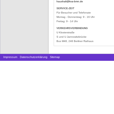
haushalt@
kva-bmn.de
SERVICE-ZEIT
Für Besucher und Telefonate
Montag - Donnerstag: 9 - 16 Uhr
Freitag: 9 - 14 Uhr
VERKEHRSVERBINDUNG
U Klosterstraße
S und U Jannowitzbrücke
Bus M48, 248 Berliner Rathaus
Impressum
-
Datenschutzerklärung
-
Sitemap